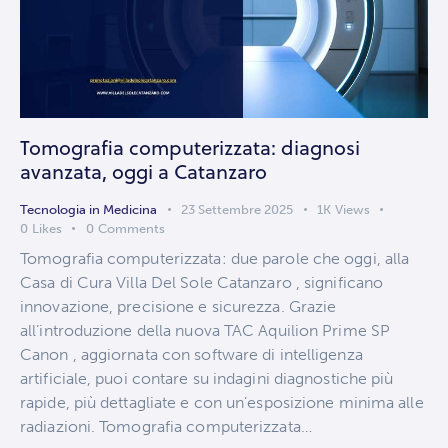
Tomografia computerizzata: diagnosi
avanzata, oggi a Catanzaro
Tecnologia in Medicina
23 Settembre 2025
1K
Views
0
Likes
0
Comments
Tomografia computerizzata: due parole che oggi, alla
Casa di Cura Villa Del Sole Catanzaro , significano
innovazione, precisione e sicurezza. Grazie
all’introduzione della nuova TAC Aquilion Prime SP
Canon , aggiornata con software di intelligenza
artificiale, puoi contare su indagini diagnostiche più
rapide, più dettagliate e con un’esposizione minima alle
radiazioni. Tomografia computerizzata…