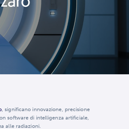
nzaro
o
, significano innovazione, precisione
n software di intelligenza artificiale,
a alle radiazioni.