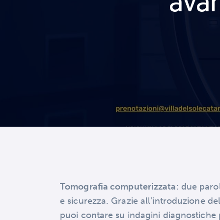
avan
Tomografia computerizzata
: due paro
e sicurezza. Grazie all’introduzione d
puoi contare su indagini diagnostiche p