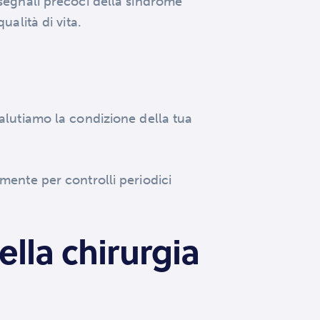
 segnali precoci della sindrome
alità di vita.
valutiamo la condizione della tua
mente per controlli periodici
lla chirurgia