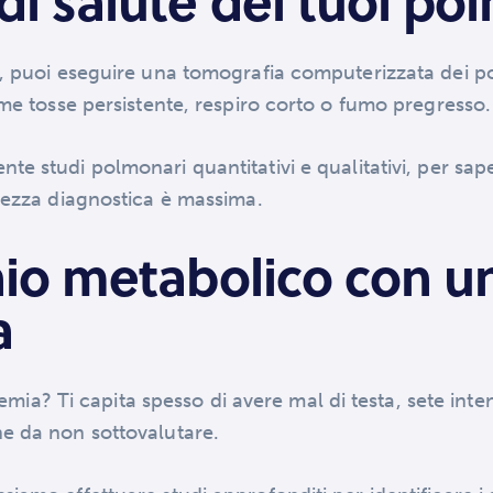
 di salute dei tuoi po
a, puoi eseguire una tomografia computerizzata dei po
ome tosse persistente, respiro corto o fumo pregresso.
te studi polmonari quantitativi e qualitativi, per sap
rezza diagnostica è massima.
schio metabolico con 
a
cemia? Ti capita spesso di avere mal di testa, sete inten
e da non sottovalutare.