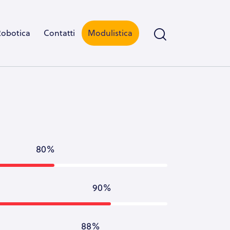
Robotica
Contatti
Modulistica
80%
90%
88%