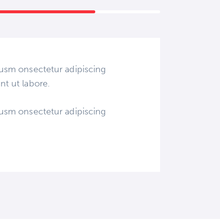
iusm onsectetur adipiscing
nt ut labore.
iusm onsectetur adipiscing