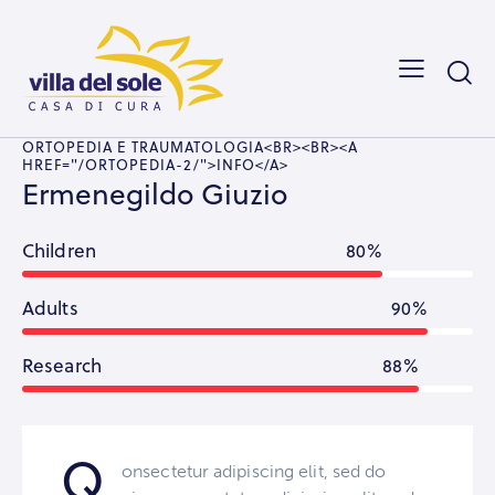
ORTOPEDIA E TRAUMATOLOGIA<BR><BR><A
HREF="/ORTOPEDIA-2/">INFO</A>
Ermenegildo Giuzio
Children
80%
Adults
90%
Research
88%
Q
onsectetur adipiscing elit, sed do