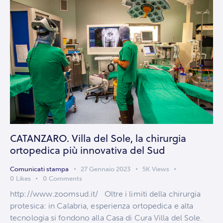
CATANZARO. Villa del Sole, la chirurgia
ortopedica più innovativa del Sud
Comunicati stampa
27 Gennaio 2023
5K
Views
0
Likes
0
Comments
http://www.zoomsud.it/ Oltre i limiti della chirurgia
protesica: in Calabria, esperienza ortopedica e alta
tecnologia si fondono alla Casa di Cura Villa del Sole.